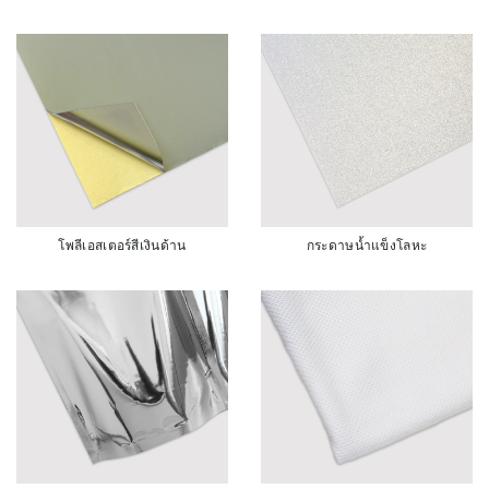
โพลีเอสเตอร์สีเงินด้าน
กระดาษน้ำแข็งโลหะ