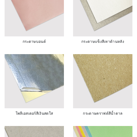
กระดาษบอนด์
กระดาษแข็งสีเทาด้านหลัง
โพลีเอสเตอร์สีเงินสดใส
กระดาษคราฟต์สีน้ำตาล